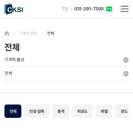
TEL
031-291-7300
기계적 물성
전체
전체
기계적 물성
전체
전체
인장·압축
충격
피로도
파열
경도