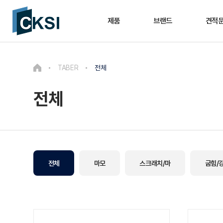
제품
브랜드
견적
TABER
전체
전체
전체
마모
스크래치/마
굽힘/