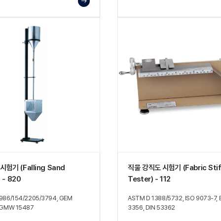
험기 (Falling Sand
직물 강직도 시험기 (Fabric Stif
 - 820
Tester) - 112
986/154/2205/3794, GEM
ASTM D 1388/5732, ISO 9073-7, 
 GMW 15487
3356, DIN 53362