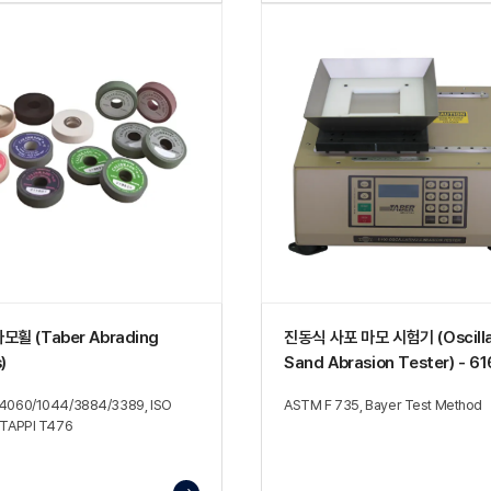
모휠 (Taber Abrading
진동식 사포 마모 시험기 (Oscilla
)
Sand Abrasion Tester) - 6
4060/1044/3884/3389, ISO
ASTM F 735, Bayer Test Method
 TAPPI T476