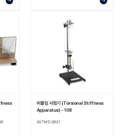
fness
비틀림 시험기 (Torsional Stiffness
Apparatus) - 108
BS
ASTM D 2821